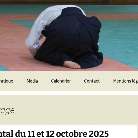
ratique
Média
Calendrier
Contact
Mentions lég
aration
Photos
tage
hniques
Vidéos
Le Club en Vidéos
age de grade Shodan
Techniques
al du 11 et 12 octobre 2025
age de grade Nidan
Stages