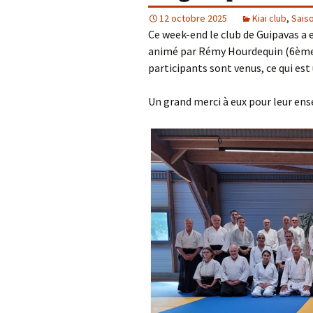
12 octobre 2025
Kiai club
,
Sais
En dehors du tatami
C
Ce week-end le club de Guipavas a 
animé par Rémy Hourdequin (6ème 
R
participants sont venus, ce qui est 
Un grand merci à eux pour leur en