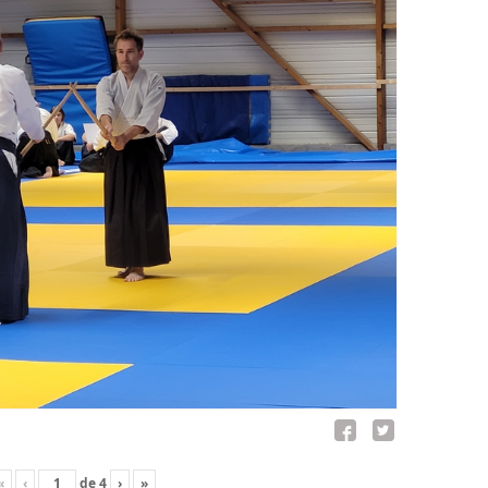
«
‹
de
4
›
»