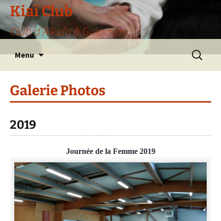
Aller
Kiaï Club
au
Club d'Aïkido à Guipavas
contenu
Recherche
Menu
Galerie Photos
2019
Journée de la Femme 2019