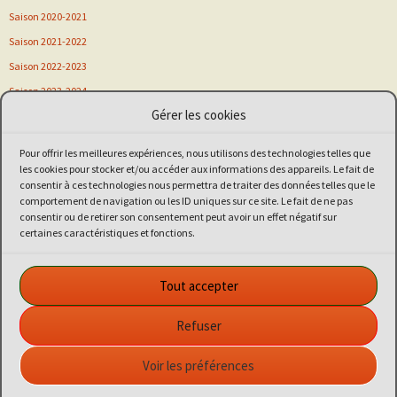
Saison 2020-2021
Saison 2021-2022
Saison 2022-2023
Saison 2023-2024
Gérer les cookies
Saison 2024-2025
Saison 2025-2026
Pour offrir les meilleures expériences, nous utilisons des technologies telles que
Sortie
les cookies pour stocker et/ou accéder aux informations des appareils. Le fait de
consentir à ces technologies nous permettra de traiter des données telles que le
Stage
comportement de navigation ou les ID uniques sur ce site. Le fait de ne pas
Vitalsport
consentir ou de retirer son consentement peut avoir un effet négatif sur
certaines caractéristiques et fonctions.
Voeux de nouvel an
Kiaï Club de Guipavas
Tout accepter
Dojo
: Complexe sportif de Kercoco - 80 rue du Commandant Challe
- 29490 GUIPAVAS
Refuser
Coordonnées GPS
: 48.43817 / -4.40223
Association Kiaï Club affiliée à la FFAB, agrément ministériel
Voir les préférences
Jeunesse et Sport N° 06-S-83 du 7 octobre 1985 et du 3 décembre
2004.