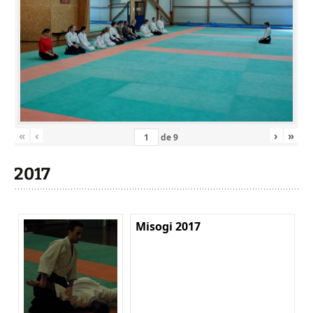
«
‹
›
»
de
9
2017
Misogi 2017