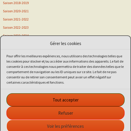
Saison 2018-2019
Saison 2020-2021
Saison 2021-2022
Saison 2022-2023
Saison 2023-2024
Gérer les cookies
Saison 2024-2025
Saison 2025-2026
Pour offrir les meilleures expériences, nous utilisons des technologies telles que
Sortie
les cookies pour stocker et/ou accéder aux informations des appareils. Le fait de
consentir à ces technologies nous permettra de traiter des données telles que le
Stage
comportement de navigation ou les ID uniques sur ce site. Le fait de ne pas
Vitalsport
consentir ou de retirer son consentement peut avoir un effet négatif sur
certaines caractéristiques et fonctions.
Voeux de nouvel an
Kiaï Club de Guipavas
Tout accepter
Dojo
: Complexe sportif de Kercoco - 80 rue du Commandant Challe
- 29490 GUIPAVAS
Refuser
Coordonnées GPS
: 48.43817 / -4.40223
Association Kiaï Club affiliée à la FFAB, agrément ministériel
Voir les préférences
Jeunesse et Sport N° 06-S-83 du 7 octobre 1985 et du 3 décembre