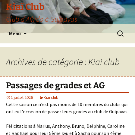
Aller
Kiaï Club
au
Club d'Aïkido à Guipavas
contenu
Recherche
Menu
Archives de catégorie : Kiai club
Passages de grades et AG
1 juillet 2026
Kiai club
Cette saison ce n'est pas moins de 10 membres du clubs qui
ont eu l'occasion de passer leurs grades au club de Guipavas.
Félicitations à Marius, Anthony, Bruno, Delphine, Caroline
et Raphaël pour leur 5ème kyu et à Sacha pour son 4ème