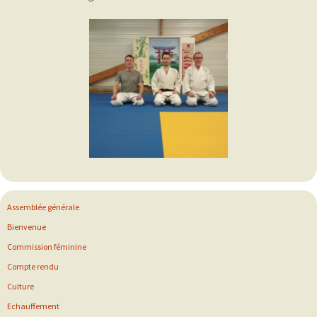
articles
Assemblée générale
Bienvenue
Commission féminine
Compte rendu
Culture
Echauffement