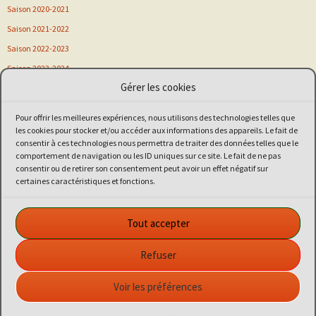
Saison 2020-2021
Saison 2021-2022
Saison 2022-2023
Saison 2023-2024
Gérer les cookies
Saison 2024-2025
Saison 2025-2026
Pour offrir les meilleures expériences, nous utilisons des technologies telles que
Sortie
les cookies pour stocker et/ou accéder aux informations des appareils. Le fait de
consentir à ces technologies nous permettra de traiter des données telles que le
Stage
comportement de navigation ou les ID uniques sur ce site. Le fait de ne pas
Vitalsport
consentir ou de retirer son consentement peut avoir un effet négatif sur
certaines caractéristiques et fonctions.
Voeux de nouvel an
Kiaï Club de Guipavas
Tout accepter
Dojo
: Complexe sportif de Kercoco - 80 rue du Commandant Challe
- 29490 GUIPAVAS
Refuser
Coordonnées GPS
: 48.43817 / -4.40223
Association Kiaï Club affiliée à la FFAB, agrément ministériel
Voir les préférences
Jeunesse et Sport N° 06-S-83 du 7 octobre 1985 et du 3 décembre
2004.