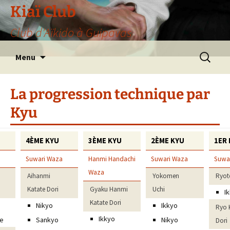
Aller
Kiaï Club
au
Club d'Aïkido à Guipavas
contenu
Recherche
Menu
La progression technique par
Kyu
4ÈME KYU
3ÈME KYU
2ÈME KYU
1ER
Suwari Waza
Hanmi Handachi
Suwari Waza
Suwa
Waza
Aihanmi
Yokomen
Ryot
Katate Dori
Gyaku Hanmi
Uchi
I
Katate Dori
Nikyo
Ikkyo
Ryo 
Ikkyo
ge
Sankyo
Nikyo
Dori