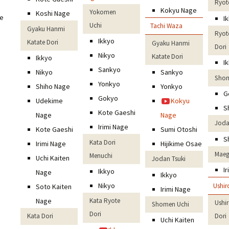
Ryot
Kokyu Nage
Yokomen
Koshi Nage
ge
I
Uchi
Tachi Waza
Gyaku Hanmi
Ryot
Ikkyo
Katate Dori
Gyaku Hanmi
Dori
Nikyo
Katate Dori
Ikkyo
I
Sankyo
Nikyo
Sankyo
Shom
Yonkyo
Shiho Nage
Yonkyo
G
Gokyo
Udekime
Kokyu
S
Kote Gaeshi
Nage
Nage
Joda
Irimi Nage
Kote Gaeshi
Sumi Otoshi
S
Kata Dori
Irimi Nage
Hijikime Osae
Maeg
Menuchi
Uchi Kaiten
Jodan Tsuki
I
Ikkyo
Nage
Ikkyo
Nikyo
Ushi
Soto Kaiten
Irimi Nage
Nage
Kata Ryote
Ushi
Shomen Uchi
Dori
Dori
Kata Dori
Uchi Kaiten