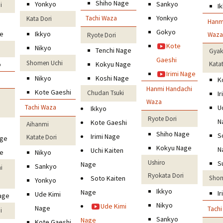
Shiho Nage
Yonkyo
Sankyo
i
I
Yonkyo
Tachi Waza
Kata Dori
Hanm
Gokyo
ge
Ikkyo
Waza
Ryote Dori
Kote
Nikyo
Tenchi Nage
Gyak
Gaeshi
Shomen Uchi
o
Kokyu Nage
Kata
Irimi Nage
Nikyo
Koshi Nage
K
Hanmi Handachi
Kote Gaeshi
Chudan Tsuki
I
Waza
U
Tachi Waza
Ikkyo
Ryote Dori
N
Kote Gaeshi
Aihanmi
Shiho Nage
S
Irimi Nage
Katate Dori
age
Kokyu Nage
N
Uchi Kaiten
ge
Nikyo
Ushiro
S
Nage
Sankyo
i
Ryokata Dori
Soto Kaiten
Shom
Yonkyo
Ikkyo
Nage
I
Ude Kimi
age
Nikyo
Ude Kimi
Nage
Tach
i
Sankyo
Nage
Kote Gaeshi