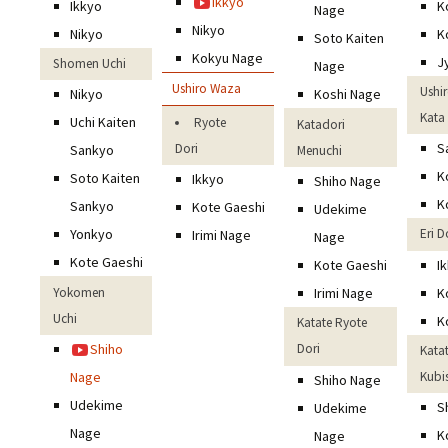
Ikkyo
K
Ikkyo
Nage
Nikyo
K
Nikyo
Soto Kaiten
Kokyu Nage
J
Shomen Uchi
Nage
Ushiro Waza
Ushi
Nikyo
Koshi Nage
Kata
Uchi Kaiten
Ryote
Katadori
S
Dori
Sankyo
Menuchi
K
Soto Kaiten
Ikkyo
Shiho Nage
K
Sankyo
Kote Gaeshi
Udekime
Yonkyo
Eri D
Irimi Nage
Nage
Kote Gaeshi
I
Kote Gaeshi
Yokomen
K
Irimi Nage
Uchi
K
Katate Ryote
Shiho
Dori
Kata
Nage
Kubi
Shiho Nage
Udekime
S
Udekime
Nage
K
Nage