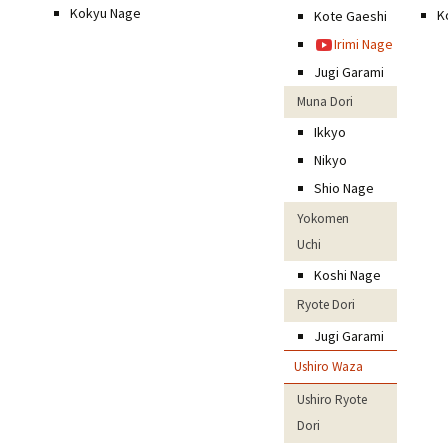
Kokyu Nage
K
Kote Gaeshi
Irimi Nage
Jugi Garami
Muna Dori
Ikkyo
Nikyo
Shio Nage
Yokomen
Uchi
Koshi Nage
Ryote Dori
Jugi Garami
Ushiro Waza
Ushiro Ryote
Dori