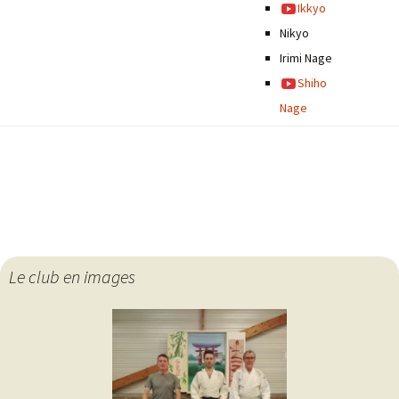
Ikkyo
Nikyo
Irimi Nage
Shiho
Nage
Le club en images