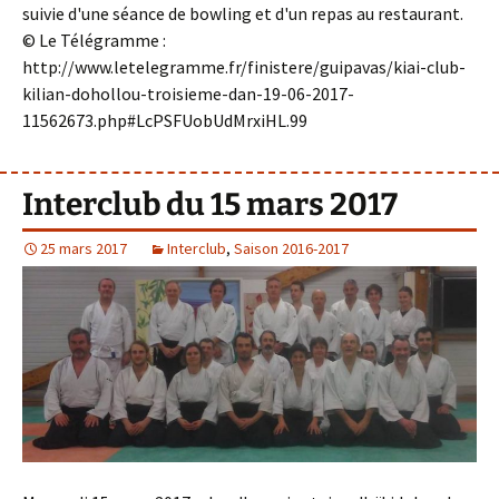
suivie d'une séance de bowling et d'un repas au restaurant.
© Le Télégramme :
http://www.letelegramme.fr/finistere/guipavas/kiai-club-
kilian-dohollou-troisieme-dan-19-06-2017-
11562673.php#LcPSFUobUdMrxiHL.99
Interclub du 15 mars 2017
25 mars 2017
Interclub
,
Saison 2016-2017