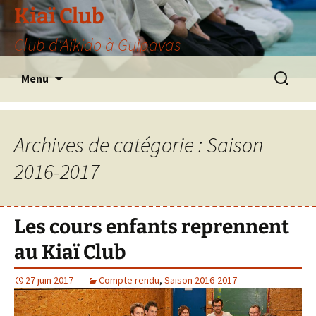
Aller
Kiaï Club
au
Club d'Aïkido à Guipavas
contenu
Recherche
Menu
Archives de catégorie : Saison
2016-2017
Les cours enfants reprennent
au Kiaï Club
27 juin 2017
Compte rendu
,
Saison 2016-2017