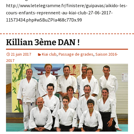
http://www.letelegramme.fr/finistere/guipavas/aikido-les-
cours-enfants-reprennent-au-kiai-club-27-06-2017-
11573434.php#wSBuZPIa468c77Dx.99
Killian 3ème DAN !
21 juin 2017
Kiai club
,
Passage de grades
,
Saison 2016-
2017