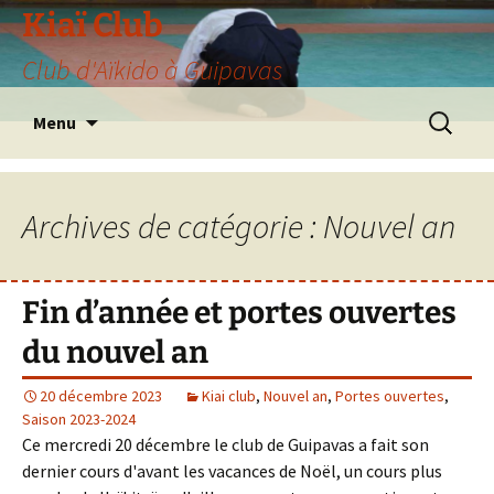
Aller
Kiaï Club
au
Club d'Aïkido à Guipavas
contenu
Recherche
Menu
Archives de catégorie : Nouvel an
Fin d’année et portes ouvertes
du nouvel an
20 décembre 2023
Kiai club
,
Nouvel an
,
Portes ouvertes
,
Saison 2023-2024
Ce mercredi 20 décembre le club de Guipavas a fait son
dernier cours d'avant les vacances de Noël, un cours plus