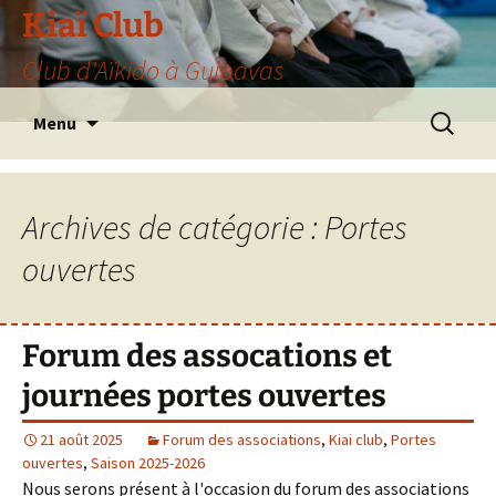
Aller
Kiaï Club
au
Club d'Aïkido à Guipavas
contenu
Recherche
Menu
Archives de catégorie : Portes
ouvertes
Forum des assocations et
journées portes ouvertes
21 août 2025
Forum des associations
,
Kiai club
,
Portes
ouvertes
,
Saison 2025-2026
Nous serons présent à l'occasion du forum des associations