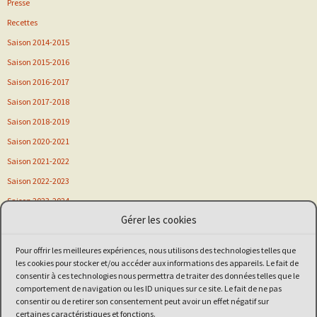
Presse
Recettes
Saison 2014-2015
Saison 2015-2016
Saison 2016-2017
Saison 2017-2018
Saison 2018-2019
Saison 2020-2021
Saison 2021-2022
Saison 2022-2023
Saison 2023-2024
Gérer les cookies
Saison 2024-2025
Saison 2025-2026
Pour offrir les meilleures expériences, nous utilisons des technologies telles que
Sortie
les cookies pour stocker et/ou accéder aux informations des appareils. Le fait de
consentir à ces technologies nous permettra de traiter des données telles que le
Stage
comportement de navigation ou les ID uniques sur ce site. Le fait de ne pas
Vitalsport
consentir ou de retirer son consentement peut avoir un effet négatif sur
certaines caractéristiques et fonctions.