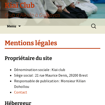
Aller
Kiaï Club
au
Club d'Aïkido à Guipavas
contenu
Recherche
Menu
Mentions légales
Propriétaire du site
Dénomination sociale : Kiaï club
Siège social : 21 rue Maurice Denis, 29200 Brest
Responsable de publication : Monsieur Kilian
Dohollou
Contact
Hébergeur