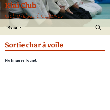
Aller
Kiaï Club
au
Club d'Aïkido à Guipavas
contenu
Recherche
Menu
Sortie char à voile
No Images found.