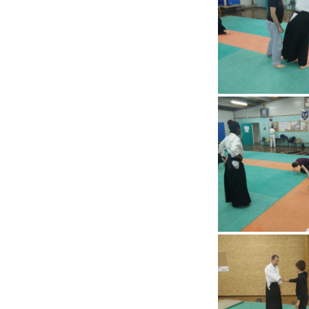
En dehors du tatami
C
R