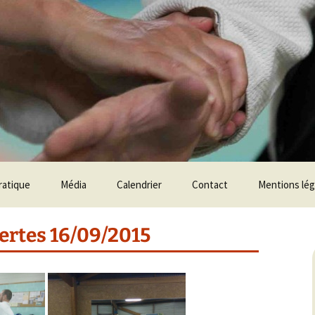
ratique
Média
Calendrier
Contact
Mentions lég
aration
Photos
ertes 16/09/2015
hniques
Vidéos
Le Club en Vidéos
age de grade Shodan
Techniques
age de grade Nidan
Stages