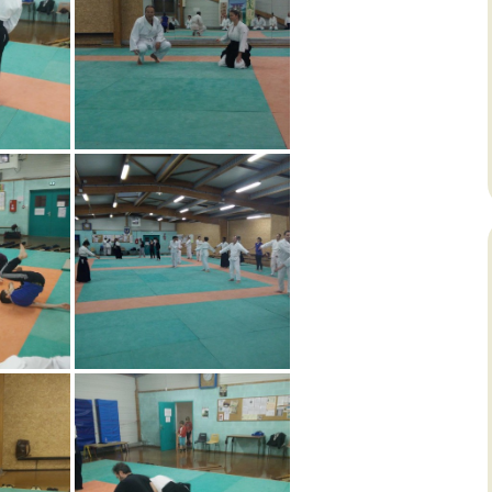
ulture
ecettes