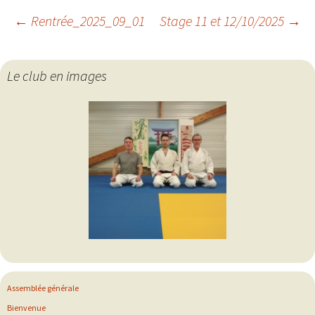
Navigation
←
Rentrée_2025_09_01
Stage 11 et 12/10/2025
→
des
Le club en images
articles
Assemblée générale
Bienvenue