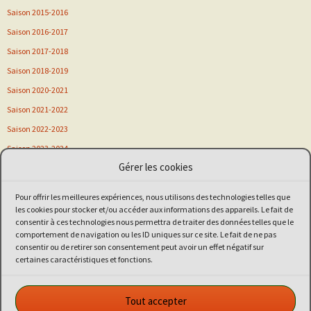
Saison 2015-2016
Saison 2016-2017
Saison 2017-2018
Saison 2018-2019
Saison 2020-2021
Saison 2021-2022
Saison 2022-2023
Saison 2023-2024
Gérer les cookies
Saison 2024-2025
Saison 2025-2026
Pour offrir les meilleures expériences, nous utilisons des technologies telles que
Sortie
les cookies pour stocker et/ou accéder aux informations des appareils. Le fait de
consentir à ces technologies nous permettra de traiter des données telles que le
Stage
comportement de navigation ou les ID uniques sur ce site. Le fait de ne pas
Vitalsport
consentir ou de retirer son consentement peut avoir un effet négatif sur
certaines caractéristiques et fonctions.
Voeux de nouvel an
Kiaï Club de Guipavas
Tout accepter