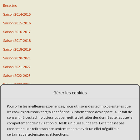
Recettes
Saison 2014-2015
Saison 2015-2016
Saison 2016-2017
Saison 2017-2018
Saison 2018-2019
Saison 2020-2021
Saison 2021-2022
Saison 2022-2023
Saison 2023-2024
Gérer les cookies
Saison 2024-2025
Saison 2025-2026
Pour offrir les meilleures expériences, nous utilisons des technologies telles que
Sortie
les cookies pour stocker et/ou accéder aux informations des appareils. Le fait de
consentir à ces technologies nous permettra de traiter des données telles que le
Stage
comportement de navigation ou les ID uniques sur ce site. Le fait de ne pas
Vitalsport
consentir ou de retirer son consentement peut avoir un effet négatif sur
certaines caractéristiques et fonctions.
Voeux de nouvel an