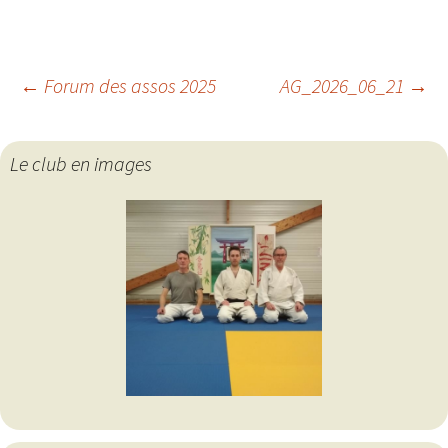
Navigation
←
Forum des assos 2025
AG_2026_06_21
→
des
Le club en images
articles