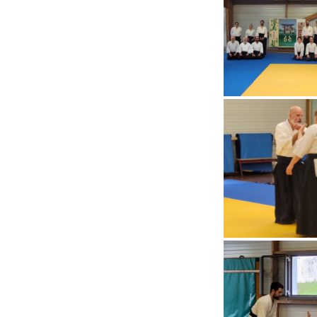
En dehors du tatami
C
R