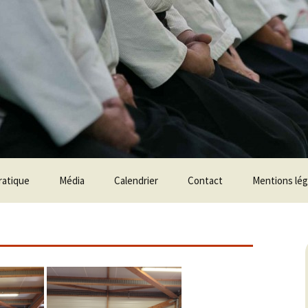
ratique
Média
Calendrier
Contact
Mentions lég
aration
Photos
hniques
Vidéos
Le Club en Vidéos
age de grade Shodan
Techniques
age de grade Nidan
Stages