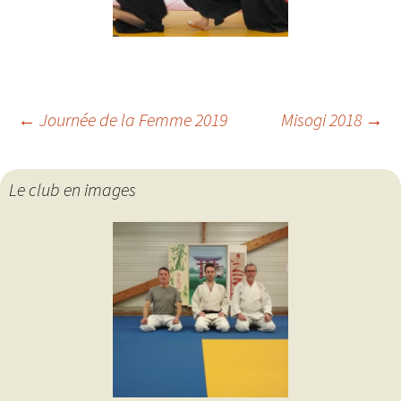
Navigation
←
Journée de la Femme 2019
Misogi 2018
→
des
Le club en images
articles